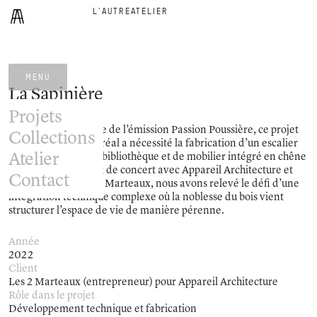
L'AUTRE
ATELIER
MENU
La Sapinière
Projets
Réalisé dans le cadre de l’émission Passion Poussière, ce projet
Collections
d’envergure à Montréal a nécessité la fabrication d’un escalier
Atelier
architectural, d’une bibliothèque et de mobilier intégré en chêne
rouge. En travaillant de concert avec Appareil Architecture et
Contact
l’entrepreneur Les 2 Marteaux, nous avons relevé le défi d’une
intégration technique complexe où la noblesse du bois vient
structurer l’espace de vie de manière pérenne.
Année
2022
Client
Les 2 Marteaux (entrepreneur) pour Appareil Architecture
Rôle dans le projet
Développement technique et fabrication