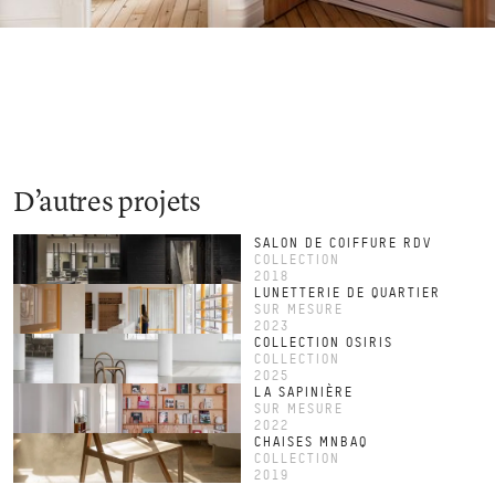
D’autres projets
SALON DE COIFFURE RDV
COLLECTION
2018
LUNETTERIE DE QUARTIER
SUR MESURE
2023
COLLECTION OSIRIS
COLLECTION
2025
LA SAPINIÈRE
SUR MESURE
2022
CHAISES MNBAQ
COLLECTION
2019