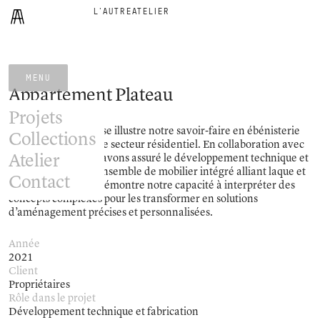
L'AUTRE
ATELIER
MENU
Appartement Plateau
Projets
Le projet La Duchesse illustre notre savoir-faire en ébénisterie
Collections
architecturale pour le secteur résidentiel. En collaboration avec
Atelier
Indee Design, nous avons assuré le développement technique et
la fabrication d’un ensemble de mobilier intégré alliant laque et
Contact
merisier. Ce projet démontre notre capacité à interpréter des
concepts complexes pour les transformer en solutions
d’aménagement précises et personnalisées.
Année
2021
Client
Propriétaires
Rôle dans le projet
Développement technique et fabrication