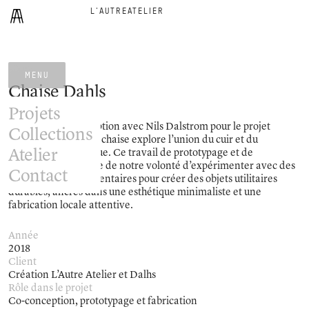
L'AUTRE
ATELIER
MENU
Chaise Dahls
Projets
Issu d’une co-conception avec Nils Dalstrom pour le projet
Collections
«Dans le sac», cette chaise explore l’union du cuir et du
Atelier
contreplaqué Baltique. Ce travail de prototypage et de
fabrication témoigne de notre volonté d’expérimenter avec des
Contact
matériaux complémentaires pour créer des objets utilitaires
durables, ancrés dans une esthétique minimaliste et une
fabrication locale attentive.
Année
2018
Client
Création L’Autre Atelier et Dalhs
Rôle dans le projet
Co-conception, prototypage et fabrication